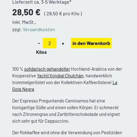
Lieferzeit ca. 3-5 Werktage*
28,50 €
( 28,50 € pro Kilo )
inkl. MwSt.,
zzgl.
Versandkosten
-
+
in den Warenkorb
Kilos
100 %
solidarisch gehandelter
Hochland-Arabica von der
Kooperative
Yachil Xojobal Chulchán
, handwerklich
trommelgeröstet von der Kollektiven Kaffeerösterei
La
Gota Negra
Der Espresso Preguntando Caminamos hat eine
honigartige Süße und einen vollen Körper. Er schmeckt
nach Zitronengras und Zartbitterschokolade und eignet
sich sehr gut für Cappuccino.
Der Rohkaffee wird ohne die Verwendung von Pestiziden