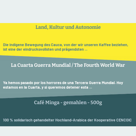
Land, Kultur und Autonomie
Die indigene Bewegung des Cauca, von der wir unseren Kaffee beziehen,
ist eine der eindrucksvollsten und prägendsten ...
La Cuarta Guerra Mundial / The Fourth World War
Ya hemos pasado por los horrores de una Tercera Guerra Mundial. Hoy
estamos en la Cuarta, y si queremos detener esta ...
Café Minga - gemahlen - 500g
100 % solidarisch gehandelter Hochland-Arabica der Kooperative CENCOIC