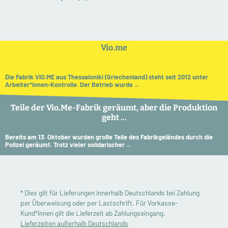
Vio.me
Die Fabrik VIO.ME aus Thessaloniki (Griechenland) steht seit 2012 unter
Arbeiter*innen-Kontrolle. Der Betrieb wurde ...
Teile der Vio.Me-Fabrik geräumt, aber die Produktion
geht ...
Bereits am 13. Oktober wurden große Teile des Fabrikgeländes durch die
Polizei geräumt. Trotz vieler solidarischer ...
* Dies gilt für Lieferungen innerhalb Deutschlands bei Zahlung
per Überweisung oder per Lastschrift. Für Vorkasse-
Kund*innen gilt die Lieferzeit ab Zahlungseingang.
Lieferzeiten außerhalb Deutschlands