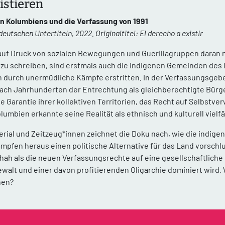
istieren
n Kolumbiens und die Verfassung von 1991
eutschen Untertiteln, 2022. Originaltitel: El derecho a existir
 auf Druck von sozialen Bewegungen und Guerillagruppen daran 
 zu schreiben, sind erstmals auch die indigenen Gemeinden des 
ch durch unermüdliche Kämpfe erstritten. In der Verfassungsg
 nach Jahrhunderten der Entrechtung als gleichberechtigte Bürg
 Garantie ihrer kollektiven Territorien, das Recht auf Selbstve
umbien erkannte seine Realität als ethnisch und kulturell vielfä
erial und Zeitzeug*innen zeichnet die Doku nach, wie die indig
mpfen heraus einen politische Alternative für das Land vorschlu
hah als die neuen Verfassungsrechte auf eine gesellschaftliche Re
alt und einer davon profitierenden Oligarchie dominiert wird. 
hen?