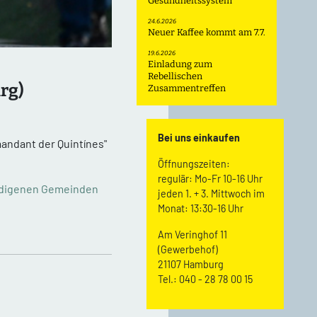
Gesundheitssystem
24.6.2026
Neuer Kaffee kommt am 7.7.
19.6.2026
Einladung zum
Rebellischen
rg)
Zusammentreffen
Bei uns einkaufen
andant der Quintínes"
Öffnungszeiten:
regulär: Mo-Fr 10-16 Uhr
ndigenen Gemeinden
jeden 1. + 3. Mittwoch im
Monat: 13:30-16 Uhr
Am Veringhof 11
(Gewerbehof)
21107 Hamburg
Tel.: 040 - 28 78 00 15