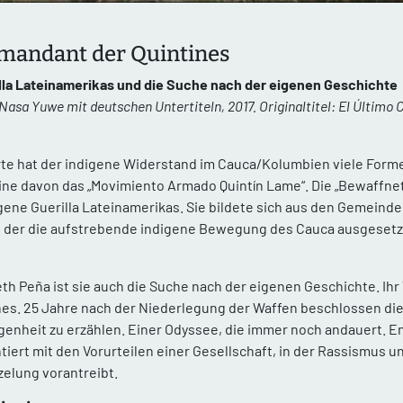
mandant der Quintines
illa Lateinamerikas und die Suche nach der eigenen Geschichte
Nasa Yuwe mit deutschen Untertiteln, 2017. Originaltitel: El Último
rte hat der indigene Widerstand im Cauca/Kolumbien viele For
ine davon das „Movimiento Armado Quintín Lame“. Die „Bewaffn
igene Guerilla Lateinamerikas. Sie bildete sich aus den Gemein
 der die aufstrebende indigene Bewegung des Cauca ausgesetzt
eth Peña ist sie auch die Suche nach der eigenen Geschichte. Ihr 
s. 25 Jahre nach der Niederlegung der Waffen beschlossen die
genheit zu erzählen. Einer Odyssee, die immer noch andauert. En
iert mit den Vorurteilen einer Gesellschaft, in der Rassismus 
elung vorantreibt.