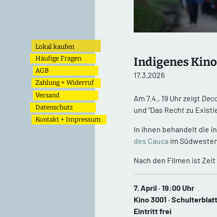
Lokal kaufen
Häufige Fragen
Indigenes Kino
AGB
17.3.2026
Zahlung + Widerruf
Versand
Am 7.4., 19 Uhr zeigt
Deco
Datenschutz
und "Das Recht zu Existi
Kontakt + Impressum
In ihnen behandelt die 
des Cauca
im Südwesten
Nach den Filmen ist Zeit
7. April · 19:00 Uhr
Kino 3001 · Schulterblat
Eintritt frei