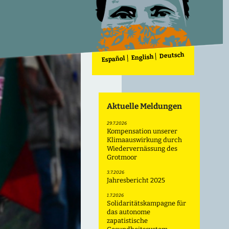
Deutsch
English
Español
Aktuelle Meldungen
29.7.2026
Kompensation unserer
Klimaauswirkung durch
Wiedervernässung des
Grotmoor
3.7.2026
Jahresbericht 2025
1.7.2026
Solidaritätskampagne für
das autonome
zapatistische